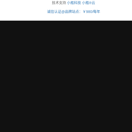
技术支持
小瓶科技
小瓶®云
诚信认证@品牌站点：￥980/每年